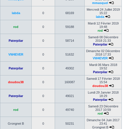
mmasquel
Mercredi 24 Juillet 2019
labda
0
68169
15:22
labda
Mardi 12 Février 2019
rod
0
59188
19:48
rod
Samedi 08 Décembre
Paterpilar
0
58714
2018 21:33
Paterpilar
Dimanche 02 Décembre
VW4EVER
0
51632
2018 17:33
VW4EVER
Mardi 06 Mars 2018
Paterpilar
0
49302
19:52
Paterpilar
Samedi 17 Février 2018
doudou38
0
160087
15:54
doudou38
Lundi 29 Janvier 2018
Paterpilar
0
49021
18:29
Paterpilar
Samedi 23 Décembre
rod
0
49740
2017 10:59
rod
Dimanche 04 Juin 2017
Grongnet B
0
50231
23:41
Grongnet B