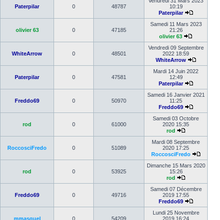
Vendredi 31 Mars 2023
Paterpilar
0
48787
10:19
Paterpilar
Samedi 11 Mars 2023
olivier 63
0
47185
21:26
olivier 63
Vendredi 09 Septembre
WhiteArrow
0
48501
2022 18:59
WhiteArrow
Mardi 14 Juin 2022
Paterpilar
0
47581
12:49
Paterpilar
Samedi 16 Janvier 2021
Freddo69
0
50970
11:25
Freddo69
Samedi 03 Octobre
rod
0
61000
2020 15:35
rod
Mardi 08 Septembre
RoccosciFredo
0
51089
2020 17:25
RoccosciFredo
Dimanche 15 Mars 2020
rod
0
53925
15:26
rod
Samedi 07 Décembre
Freddo69
0
49716
2019 17:55
Freddo69
Lundi 25 Novembre
mmasquel
0
54209
2019 16:24