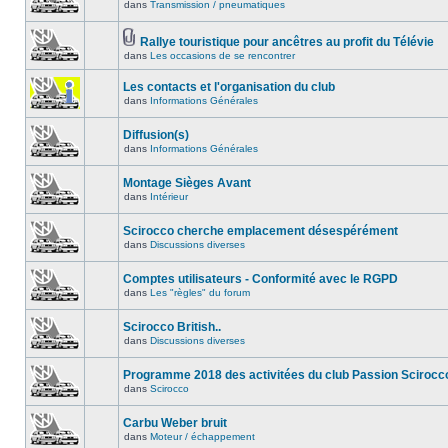
dans
Transmission / pneumatiques
Rallye touristique pour ancêtres au profit du Télévie
dans
Les occasions de se rencontrer
Les contacts et l'organisation du club
dans
Informations Générales
Diffusion(s)
dans
Informations Générales
Montage Sièges Avant
dans
Intérieur
Scirocco cherche emplacement désespérément
dans
Discussions diverses
Comptes utilisateurs - Conformité avec le RGPD
dans
Les "règles" du forum
Scirocco British..
dans
Discussions diverses
Programme 2018 des activitées du club Passion Scirocc
dans
Scirocco
Carbu Weber bruit
dans
Moteur / échappement