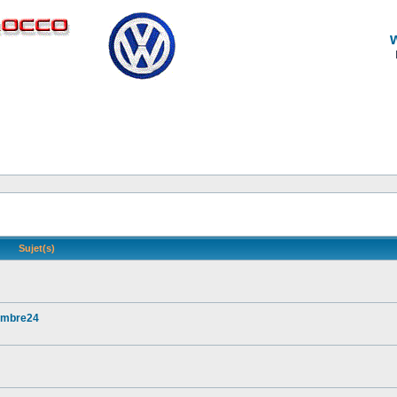
Sujet(s)
vembre24