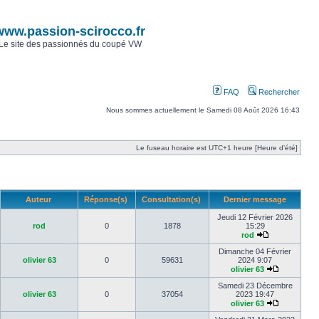
www.passion-scirocco.fr
Le site des passionnés du coupé VW
FAQ
Rechercher
Nous sommes actuellement le Samedi 08 Août 2026 16:43
Le fuseau horaire est UTC+1 heure [Heure d’été]
Auteur
Réponse(s)
Consultation(s)
Dernier message
Jeudi 12 Février 2026
rod
0
1878
15:29
rod
Dimanche 04 Février
olivier 63
0
59631
2024 9:07
olivier 63
Samedi 23 Décembre
olivier 63
0
37054
2023 19:47
olivier 63