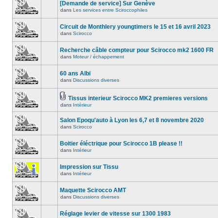
[Demande de service] Sur Genève
dans
Les services entre Sciroccophiles
Circuit de Monthlery youngtimers le 15 et 16 avril 2023
dans
Scirocco
Recherche câble compteur pour Scirocco mk2 1600 FR
dans
Moteur / échappement
60 ans Albi
dans
Discussions diverses
Tissus interieur Scirocco MK2 premieres versions
dans
Intérieur
Salon Epoqu'auto à Lyon les 6,7 et 8 novembre 2020
dans
Scirocco
Boitier éléctrique pour Scirocco 1B please !!
dans
Intérieur
Impression sur Tissu
dans
Intérieur
Maquette Scirocco AMT
dans
Discussions diverses
Réglage levier de vitesse sur 1300 1983