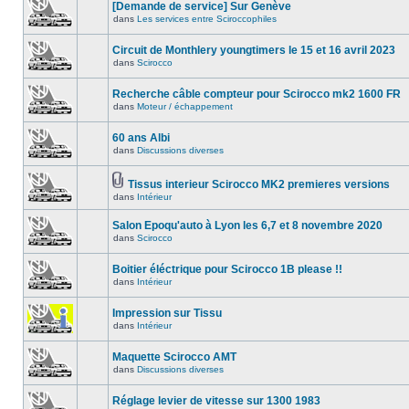
[Demande de service] Sur Genève
dans
Les services entre Sciroccophiles
Circuit de Monthlery youngtimers le 15 et 16 avril 2023
dans
Scirocco
Recherche câble compteur pour Scirocco mk2 1600 FR
dans
Moteur / échappement
60 ans Albi
dans
Discussions diverses
Tissus interieur Scirocco MK2 premieres versions
dans
Intérieur
Salon Epoqu'auto à Lyon les 6,7 et 8 novembre 2020
dans
Scirocco
Boitier éléctrique pour Scirocco 1B please !!
dans
Intérieur
Impression sur Tissu
dans
Intérieur
Maquette Scirocco AMT
dans
Discussions diverses
Réglage levier de vitesse sur 1300 1983