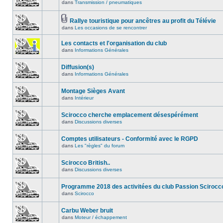
dans
Transmission / pneumatiques
Rallye touristique pour ancêtres au profit du Télévie
dans
Les occasions de se rencontrer
Les contacts et l'organisation du club
dans
Informations Générales
Diffusion(s)
dans
Informations Générales
Montage Sièges Avant
dans
Intérieur
Scirocco cherche emplacement désespérément
dans
Discussions diverses
Comptes utilisateurs - Conformité avec le RGPD
dans
Les "règles" du forum
Scirocco British..
dans
Discussions diverses
Programme 2018 des activitées du club Passion Scirocc
dans
Scirocco
Carbu Weber bruit
dans
Moteur / échappement