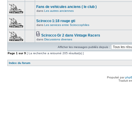
Fans de vehicules anciens ( le club )
dans
Les autres anciennes
Scirocco 1:18 rouge gti
dans
Les services entre Sciroccophiles
Scirocco Gr 2 dans Vintage Racers
dans
Discussions diverses
Afficher les messages publiés depuis :
Page
1
sur
9
[ La recherche a retourné 205 résultat(s) ]
Index du forum
Propulsé par
php
Traduit e