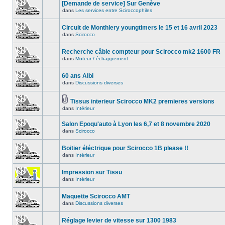
[Demande de service] Sur Genève
dans
Les services entre Sciroccophiles
Circuit de Monthlery youngtimers le 15 et 16 avril 2023
dans
Scirocco
Recherche câble compteur pour Scirocco mk2 1600 FR
dans
Moteur / échappement
60 ans Albi
dans
Discussions diverses
Tissus interieur Scirocco MK2 premieres versions
dans
Intérieur
Salon Epoqu'auto à Lyon les 6,7 et 8 novembre 2020
dans
Scirocco
Boitier éléctrique pour Scirocco 1B please !!
dans
Intérieur
Impression sur Tissu
dans
Intérieur
Maquette Scirocco AMT
dans
Discussions diverses
Réglage levier de vitesse sur 1300 1983