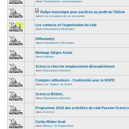
dans
Transmission / pneumatiques
Rallye touristique pour ancêtres au profit du Télévie
dans
Les occasions de se rencontrer
Les contacts et l'organisation du club
dans
Informations Générales
Diffusion(s)
dans
Informations Générales
Montage Sièges Avant
dans
Intérieur
Scirocco cherche emplacement désespérément
dans
Discussions diverses
Comptes utilisateurs - Conformité avec le RGPD
dans
Les "règles" du forum
Scirocco British..
dans
Discussions diverses
Programme 2018 des activitées du club Passion Scirocc
dans
Scirocco
Carbu Weber bruit
dans
Moteur / échappement