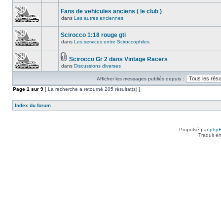
Fans de vehicules anciens ( le club )
dans
Les autres anciennes
Scirocco 1:18 rouge gti
dans
Les services entre Sciroccophiles
Scirocco Gr 2 dans Vintage Racers
dans
Discussions diverses
Afficher les messages publiés depuis :
Page
1
sur
9
[ La recherche a retourné 205 résultat(s) ]
Index du forum
Propulsé par
php
Traduit e