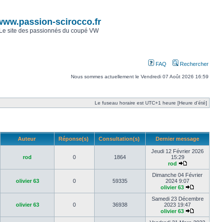
www.passion-scirocco.fr
Le site des passionnés du coupé VW
FAQ
Rechercher
Nous sommes actuellement le Vendredi 07 Août 2026 16:59
Le fuseau horaire est UTC+1 heure [Heure d’été]
Auteur
Réponse(s)
Consultation(s)
Dernier message
Jeudi 12 Février 2026
rod
0
1864
15:29
rod
Dimanche 04 Février
olivier 63
0
59335
2024 9:07
olivier 63
Samedi 23 Décembre
olivier 63
0
36938
2023 19:47
olivier 63