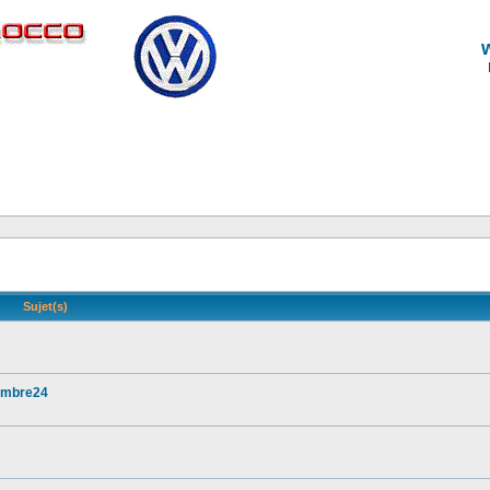
Sujet(s)
vembre24