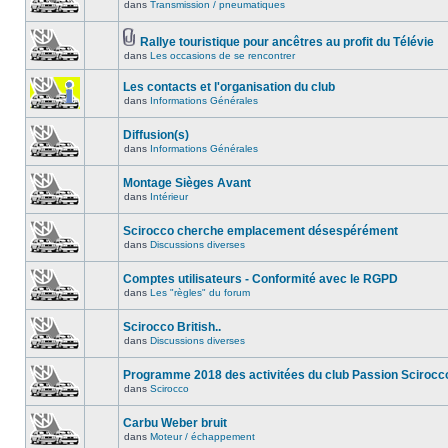
dans
Transmission / pneumatiques
Rallye touristique pour ancêtres au profit du Télévie
dans
Les occasions de se rencontrer
Les contacts et l'organisation du club
dans
Informations Générales
Diffusion(s)
dans
Informations Générales
Montage Sièges Avant
dans
Intérieur
Scirocco cherche emplacement désespérément
dans
Discussions diverses
Comptes utilisateurs - Conformité avec le RGPD
dans
Les "règles" du forum
Scirocco British..
dans
Discussions diverses
Programme 2018 des activitées du club Passion Scirocc
dans
Scirocco
Carbu Weber bruit
dans
Moteur / échappement