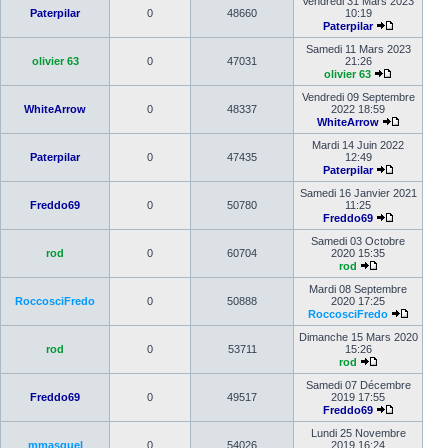
Vendredi 31 Mars 2023
Paterpilar
0
48660
10:19
Paterpilar
Samedi 11 Mars 2023
olivier 63
0
47031
21:26
olivier 63
Vendredi 09 Septembre
WhiteArrow
0
48337
2022 18:59
WhiteArrow
Mardi 14 Juin 2022
Paterpilar
0
47435
12:49
Paterpilar
Samedi 16 Janvier 2021
Freddo69
0
50780
11:25
Freddo69
Samedi 03 Octobre
rod
0
60704
2020 15:35
rod
Mardi 08 Septembre
RoccosciFredo
0
50888
2020 17:25
RoccosciFredo
Dimanche 15 Mars 2020
rod
0
53711
15:26
rod
Samedi 07 Décembre
Freddo69
0
49517
2019 17:55
Freddo69
Lundi 25 Novembre
mmasquel
0
54026
2019 16:24