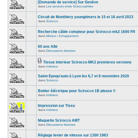
[Demande de service] Sur Genève
dans
Les services entre Sciroccophiles
Circuit de Monthlery youngtimers le 15 et 16 avril 2023
dans
Scirocco
Recherche câble compteur pour Scirocco mk2 1600 FR
dans
Moteur / échappement
60 ans Albi
dans
Discussions diverses
Tissus interieur Scirocco MK2 premieres versions
dans
Intérieur
Salon Epoqu'auto à Lyon les 6,7 et 8 novembre 2020
dans
Scirocco
Boitier éléctrique pour Scirocco 1B please !!
dans
Intérieur
Impression sur Tissu
dans
Intérieur
Maquette Scirocco AMT
dans
Discussions diverses
Réglage levier de vitesse sur 1300 1983