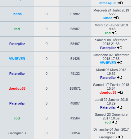
mmasquel
Mercredi 24 Juillet 2019
labda
0
67882
15:22
labda
Mardi 12 Février 2019
rod
0
58987
19:48
rod
Samedi 08 Décembre
Paterpilar
0
58497
2018 21:33
Paterpilar
Dimanche 02 Décembre
VW4EVER
0
51428
2018 17:33
VW4EVER
Mardi 06 Mars 2018
Paterpilar
0
49132
19:52
Paterpilar
Samedi 17 Février 2018
doudou38
0
159571
15:54
doudou38
Lundi 29 Janvier 2018
Paterpilar
0
48807
18:29
Paterpilar
Samedi 23 Décembre
rod
0
49564
2017 10:59
rod
Dimanche 04 Juin 2017
Grongnet B
0
50054
23:41
Grongnet B