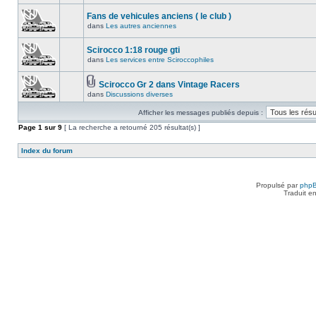
Fans de vehicules anciens ( le club )
dans
Les autres anciennes
Scirocco 1:18 rouge gti
dans
Les services entre Sciroccophiles
Scirocco Gr 2 dans Vintage Racers
dans
Discussions diverses
Afficher les messages publiés depuis :
Page
1
sur
9
[ La recherche a retourné 205 résultat(s) ]
Index du forum
Propulsé par
php
Traduit e