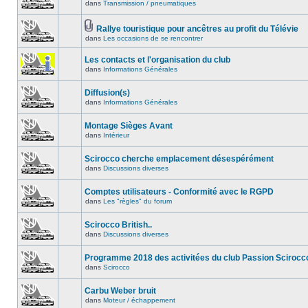
dans
Transmission / pneumatiques
Rallye touristique pour ancêtres au profit du Télévie
dans
Les occasions de se rencontrer
Les contacts et l'organisation du club
dans
Informations Générales
Diffusion(s)
dans
Informations Générales
Montage Sièges Avant
dans
Intérieur
Scirocco cherche emplacement désespérément
dans
Discussions diverses
Comptes utilisateurs - Conformité avec le RGPD
dans
Les "règles" du forum
Scirocco British..
dans
Discussions diverses
Programme 2018 des activitées du club Passion Scirocc
dans
Scirocco
Carbu Weber bruit
dans
Moteur / échappement