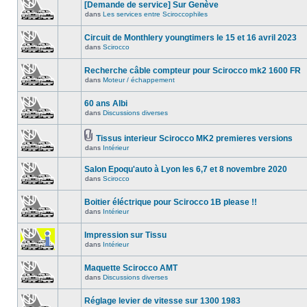
[Demande de service] Sur Genève
dans
Les services entre Sciroccophiles
Circuit de Monthlery youngtimers le 15 et 16 avril 2023
dans
Scirocco
Recherche câble compteur pour Scirocco mk2 1600 FR
dans
Moteur / échappement
60 ans Albi
dans
Discussions diverses
Tissus interieur Scirocco MK2 premieres versions
dans
Intérieur
Salon Epoqu'auto à Lyon les 6,7 et 8 novembre 2020
dans
Scirocco
Boitier éléctrique pour Scirocco 1B please !!
dans
Intérieur
Impression sur Tissu
dans
Intérieur
Maquette Scirocco AMT
dans
Discussions diverses
Réglage levier de vitesse sur 1300 1983