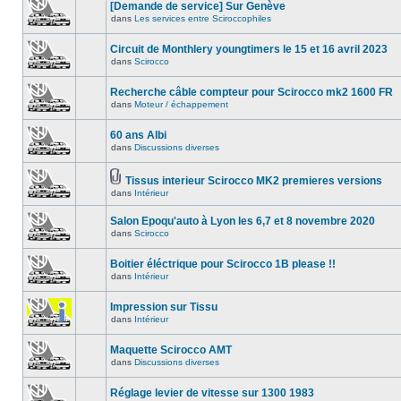
[Demande de service] Sur Genève
dans
Les services entre Sciroccophiles
Circuit de Monthlery youngtimers le 15 et 16 avril 2023
dans
Scirocco
Recherche câble compteur pour Scirocco mk2 1600 FR
dans
Moteur / échappement
60 ans Albi
dans
Discussions diverses
Tissus interieur Scirocco MK2 premieres versions
dans
Intérieur
Salon Epoqu'auto à Lyon les 6,7 et 8 novembre 2020
dans
Scirocco
Boitier éléctrique pour Scirocco 1B please !!
dans
Intérieur
Impression sur Tissu
dans
Intérieur
Maquette Scirocco AMT
dans
Discussions diverses
Réglage levier de vitesse sur 1300 1983