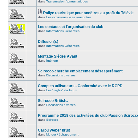
dans
Transmission / pneumatiques
Rallye touristique pour ancêtres au profit du Télévie
dans
Les occasions de se rencontrer
Les contacts et l'organisation du club
dans
Informations Générales
Diffusion(s)
dans
Informations Générales
Montage Sièges Avant
dans
Intérieur
Scirocco cherche emplacement désespérément
dans
Discussions diverses
Comptes utilisateurs - Conformité avec le RGPD
dans
Les "règles" du forum
Scirocco British..
dans
Discussions diverses
Programme 2018 des activitées du club Passion Scirocc
dans
Scirocco
Carbu Weber bruit
dans
Moteur / échappement