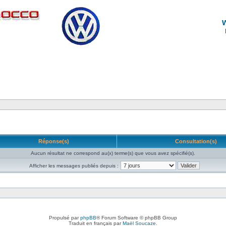
Réponse(s)
Consultation(s)
Aucun résultat ne correspond au(x) terme(s) que vous avez spécifié(s).
Afficher les messages publiés depuis :
Propulsé par
phpBB
® Forum Software © phpBB Group
Traduit en français par
Maël Soucaze
.