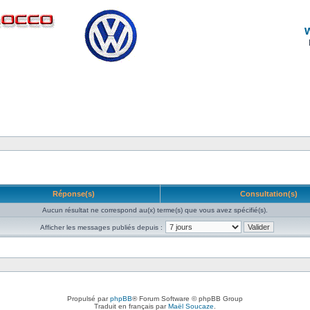
Réponse(s)
Consultation(s)
Aucun résultat ne correspond au(x) terme(s) que vous avez spécifié(s).
Afficher les messages publiés depuis :
Propulsé par
phpBB
® Forum Software © phpBB Group
Traduit en français par
Maël Soucaze
.