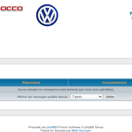
Réponse(s)
Consultation(s)
Aucun résultat ne correspond au(x) terme(s) que vous avez spécifié(s).
Afficher les messages publiés depuis :
Propulsé par
phpBB
® Forum Software © phpBB Group
Traduit en français par
Maël Soucaze
.