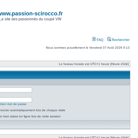
www.passion-scirocco.fr
Le site des passionnés du coupé VW
FAQ
Rechercher
Nous sommes actuellement le Vendredi 07 Août 2026 9:13
Le fuseau horaire est UTC+1 heure [Heure d’été]
é mon mot de passe
necter automatiquement lors de chaque visite
 mon statut en ligne lors de cette session
Le fuseau horaire est UTC+1 heure [Heure d’été]