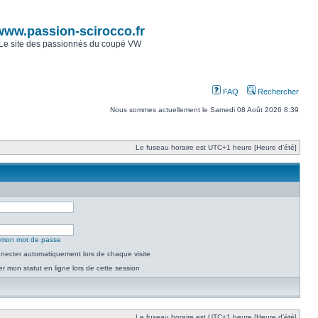
www.passion-scirocco.fr
Le site des passionnés du coupé VW
FAQ
Rechercher
Nous sommes actuellement le Samedi 08 Août 2026 8:39
Le fuseau horaire est UTC+1 heure [Heure d’été]
é mon mot de passe
necter automatiquement lors de chaque visite
 mon statut en ligne lors de cette session
Le fuseau horaire est UTC+1 heure [Heure d’été]