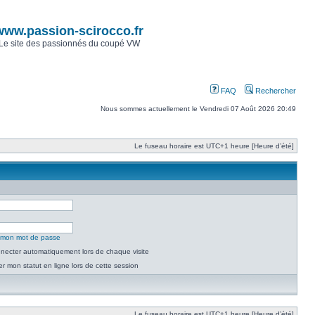
www.passion-scirocco.fr
Le site des passionnés du coupé VW
FAQ
Rechercher
Nous sommes actuellement le Vendredi 07 Août 2026 20:49
Le fuseau horaire est UTC+1 heure [Heure d’été]
é mon mot de passe
necter automatiquement lors de chaque visite
 mon statut en ligne lors de cette session
Le fuseau horaire est UTC+1 heure [Heure d’été]