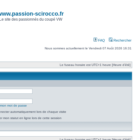
www.passion-scirocco.fr
Le site des passionnés du coupé VW
FAQ
Rechercher
Nous sommes actuellement le Vendredi 07 Août 2026 16:31
Le fuseau horaire est UTC+1 heure [Heure d’été]
é mon mot de passe
necter automatiquement lors de chaque visite
 mon statut en ligne lors de cette session
Le fuseau horaire est UTC+1 heure [Heure d’été]