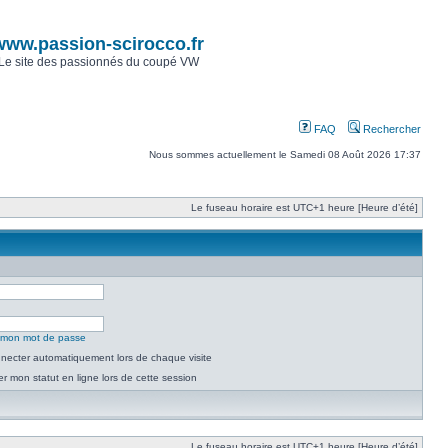
www.passion-scirocco.fr
Le site des passionnés du coupé VW
FAQ
Rechercher
Nous sommes actuellement le Samedi 08 Août 2026 17:37
Le fuseau horaire est UTC+1 heure [Heure d’été]
é mon mot de passe
necter automatiquement lors de chaque visite
 mon statut en ligne lors de cette session
Le fuseau horaire est UTC+1 heure [Heure d’été]