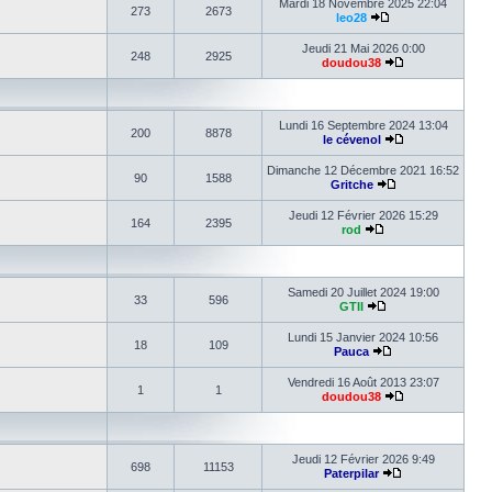
Mardi 18 Novembre 2025 22:04
273
2673
leo28
Jeudi 21 Mai 2026 0:00
248
2925
doudou38
Lundi 16 Septembre 2024 13:04
200
8878
le cévenol
Dimanche 12 Décembre 2021 16:52
90
1588
Gritche
Jeudi 12 Février 2026 15:29
164
2395
rod
Samedi 20 Juillet 2024 19:00
33
596
GTII
Lundi 15 Janvier 2024 10:56
18
109
Pauca
Vendredi 16 Août 2013 23:07
1
1
doudou38
Jeudi 12 Février 2026 9:49
698
11153
Paterpilar