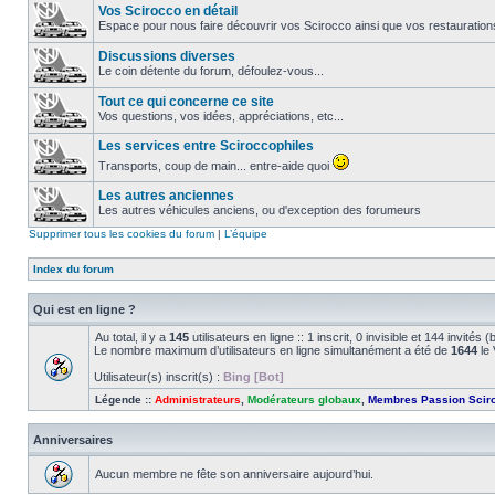
Vos Scirocco en détail
Espace pour nous faire découvrir vos Scirocco ainsi que vos restauration
Discussions diverses
Le coin détente du forum, défoulez-vous...
Tout ce qui concerne ce site
Vos questions, vos idées, appréciations, etc...
Les services entre Sciroccophiles
Transports, coup de main... entre-aide quoi
Les autres anciennes
Les autres véhicules anciens, ou d'exception des forumeurs
Supprimer tous les cookies du forum
|
L’équipe
Index du forum
Qui est en ligne ?
Au total, il y a
145
utilisateurs en ligne :: 1 inscrit, 0 invisible et 144 invité
Le nombre maximum d’utilisateurs en ligne simultanément a été de
1644
le 
Utilisateur(s) inscrit(s) :
Bing [Bot]
Légende ::
Administrateurs
,
Modérateurs globaux
,
Membres Passion Scir
Anniversaires
Aucun membre ne fête son anniversaire aujourd’hui.