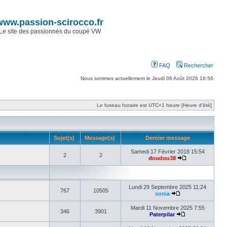
www.passion-scirocco.fr
Le site des passionnés du coupé VW
FAQ
Rechercher
Nous sommes actuellement le Jeudi 06 Août 2026 16:56
Le fuseau horaire est UTC+1 heure [Heure d’été]
Sujet(s)
Message(s)
Dernier message
Samedi 17 Février 2018 15:54
2
2
doudou38
Lundi 29 Septembre 2025 11:24
767
10505
sonia
Mardi 11 Novembre 2025 7:55
346
3901
Paterpilar