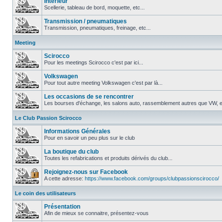
Intérieur
Scellerie, tableau de bord, moquette, etc...
Transmission / pneumatiques
Transmission, pneumatiques, freinage, etc...
Meeting
Scirocco
Pour les meetings Scirocco c'est par ici...
Volkswagen
Pour tout autre meeting Volkswagen c'est par là...
Les occasions de se rencontrer
Les bourses d'échange, les salons auto, rassemblement autres que VW, et
Le Club Passion Scirocco
Informations Générales
Pour en savoir un peu plus sur le club
La boutique du club
Toutes les refabrications et produits dérivés du club...
Rejoignez-nous sur Facebook
A cette adresse:
https://www.facebook.com/groups/clubpassionscirocco/
Le coin des utilisateurs
Présentation
Afin de mieux se connaitre, présentez-vous