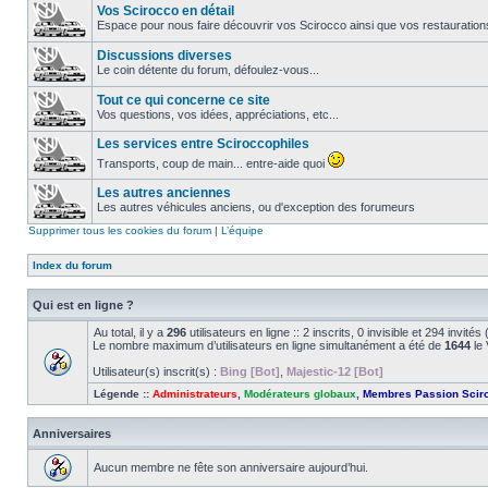
Vos Scirocco en détail
Espace pour nous faire découvrir vos Scirocco ainsi que vos restauration
Discussions diverses
Le coin détente du forum, défoulez-vous...
Tout ce qui concerne ce site
Vos questions, vos idées, appréciations, etc...
Les services entre Sciroccophiles
Transports, coup de main... entre-aide quoi
Les autres anciennes
Les autres véhicules anciens, ou d'exception des forumeurs
Supprimer tous les cookies du forum
|
L’équipe
Index du forum
Qui est en ligne ?
Au total, il y a
296
utilisateurs en ligne :: 2 inscrits, 0 invisible et 294 invit
Le nombre maximum d’utilisateurs en ligne simultanément a été de
1644
le 
Utilisateur(s) inscrit(s) :
Bing [Bot]
,
Majestic-12 [Bot]
Légende ::
Administrateurs
,
Modérateurs globaux
,
Membres Passion Scir
Anniversaires
Aucun membre ne fête son anniversaire aujourd’hui.