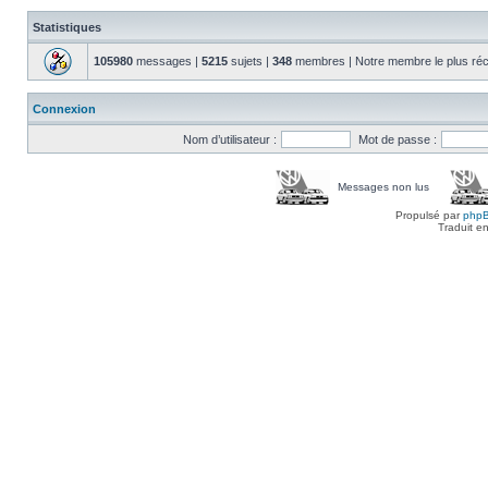
Statistiques
105980
messages |
5215
sujets |
348
membres | Notre membre le plus réc
Connexion
Nom d’utilisateur :
Mot de passe :
Messages non lus
Propulsé par
php
Traduit e