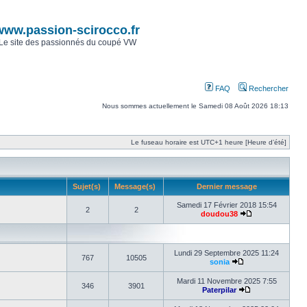
www.passion-scirocco.fr
Le site des passionnés du coupé VW
FAQ
Rechercher
Nous sommes actuellement le Samedi 08 Août 2026 18:13
Le fuseau horaire est UTC+1 heure [Heure d’été]
Sujet(s)
Message(s)
Dernier message
Samedi 17 Février 2018 15:54
2
2
doudou38
Lundi 29 Septembre 2025 11:24
767
10505
sonia
Mardi 11 Novembre 2025 7:55
346
3901
Paterpilar