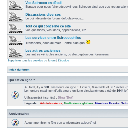
Vos Scirocco en détail
Espace pour nous faire découvrir vos Scirocco ainsi que vos restauration
Discussions diverses
Le coin détente du forum, défoulez-vous...
Tout ce qui concerne ce site
Vos questions, vos idées, appréciations, etc...
Les services entre Sciroccophiles
Transports, coup de main... entre-aide quoi
Les autres anciennes
Les autres véhicules anciens, ou d'exception des forumeurs
Supprimer tous les cookies du forum
|
L’équipe
Index du forum
Qui est en ligne ?
Au total, il y a
368
utilisateurs en ligne :: 1 inscrit, 0 invisible et 367 invité
Le nombre maximum d’utilisateurs en ligne simultanément a été de
1644
le 
Utilisateur(s) inscrit(s) :
Bing [Bot]
Légende ::
Administrateurs
,
Modérateurs globaux
,
Membres Passion Scir
Anniversaires
Aucun membre ne fête son anniversaire aujourd’hui.