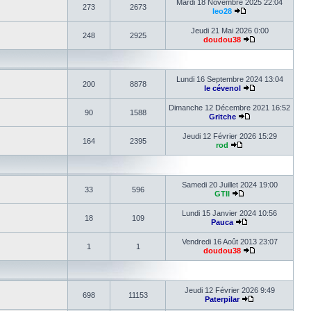
Mardi 18 Novembre 2025 22:04
273
2673
leo28
Jeudi 21 Mai 2026 0:00
248
2925
doudou38
Lundi 16 Septembre 2024 13:04
200
8878
le cévenol
Dimanche 12 Décembre 2021 16:52
90
1588
Gritche
Jeudi 12 Février 2026 15:29
164
2395
rod
Samedi 20 Juillet 2024 19:00
33
596
GTII
Lundi 15 Janvier 2024 10:56
18
109
Pauca
Vendredi 16 Août 2013 23:07
1
1
doudou38
Jeudi 12 Février 2026 9:49
698
11153
Paterpilar