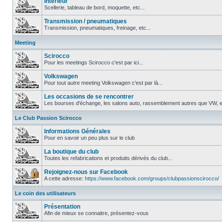
Intérieur
Scellerie, tableau de bord, moquette, etc...
Transmission / pneumatiques
Transmission, pneumatiques, freinage, etc...
Meeting
Scirocco
Pour les meetings Scirocco c'est par ici...
Volkswagen
Pour tout autre meeting Volkswagen c'est par là...
Les occasions de se rencontrer
Les bourses d'échange, les salons auto, rassemblement autres que VW, et
Le Club Passion Scirocco
Informations Générales
Pour en savoir un peu plus sur le club
La boutique du club
Toutes les refabrications et produits dérivés du club...
Rejoignez-nous sur Facebook
A cette adresse:
https://www.facebook.com/groups/clubpassionscirocco/
Le coin des utilisateurs
Présentation
Afin de mieux se connaitre, présentez-vous