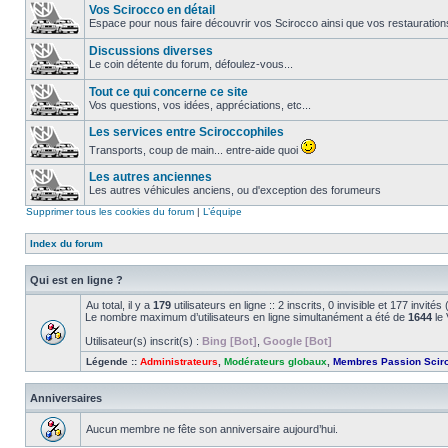
Vos Scirocco en détail
Espace pour nous faire découvrir vos Scirocco ainsi que vos restauration
Discussions diverses
Le coin détente du forum, défoulez-vous...
Tout ce qui concerne ce site
Vos questions, vos idées, appréciations, etc...
Les services entre Sciroccophiles
Transports, coup de main... entre-aide quoi
Les autres anciennes
Les autres véhicules anciens, ou d'exception des forumeurs
Supprimer tous les cookies du forum
|
L’équipe
Index du forum
Qui est en ligne ?
Au total, il y a
179
utilisateurs en ligne :: 2 inscrits, 0 invisible et 177 invit
Le nombre maximum d’utilisateurs en ligne simultanément a été de
1644
le 
Utilisateur(s) inscrit(s) :
Bing [Bot]
,
Google [Bot]
Légende ::
Administrateurs
,
Modérateurs globaux
,
Membres Passion Scir
Anniversaires
Aucun membre ne fête son anniversaire aujourd’hui.