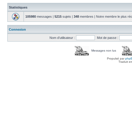
Statistiques
105980
messages |
5215
sujets |
348
membres | Notre membre le plus réc
Connexion
Nom d’utilisateur :
Mot de passe :
Messages non lus
Propulsé par
php
Traduit e