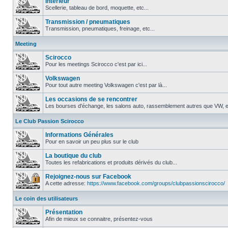
Intérieur
Scellerie, tableau de bord, moquette, etc...
Transmission / pneumatiques
Transmission, pneumatiques, freinage, etc...
Meeting
Scirocco
Pour les meetings Scirocco c'est par ici...
Volkswagen
Pour tout autre meeting Volkswagen c'est par là...
Les occasions de se rencontrer
Les bourses d'échange, les salons auto, rassemblement autres que VW, et
Le Club Passion Scirocco
Informations Générales
Pour en savoir un peu plus sur le club
La boutique du club
Toutes les refabrications et produits dérivés du club...
Rejoignez-nous sur Facebook
A cette adresse:
https://www.facebook.com/groups/clubpassionscirocco/
Le coin des utilisateurs
Présentation
Afin de mieux se connaitre, présentez-vous