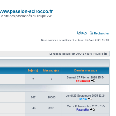
www.passion-scirocco.fr
Le site des passionnés du coupé VW
FAQ
Rechercher
Nous sommes actuellement le Jeudi 06 Août 2026 15:10
Le fuseau horaire est UTC+1 heure [Heure d’été]
Sujet(s)
Message(s)
Dernier message
Samedi 17 Février 2018 15:54
2
2
doudou38
Lundi 29 Septembre 2025 11:24
767
10505
sonia
Mardi 11 Novembre 2025 7:55
346
3901
Paterpilar