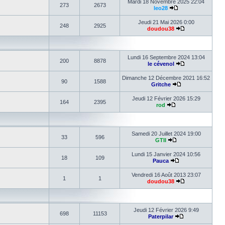
Mardi 18 Novembre 2025 22:04
273
2673
leo28
Jeudi 21 Mai 2026 0:00
248
2925
doudou38
Lundi 16 Septembre 2024 13:04
200
8878
le cévenol
Dimanche 12 Décembre 2021 16:52
90
1588
Gritche
Jeudi 12 Février 2026 15:29
164
2395
rod
Samedi 20 Juillet 2024 19:00
33
596
GTII
Lundi 15 Janvier 2024 10:56
18
109
Pauca
Vendredi 16 Août 2013 23:07
1
1
doudou38
Jeudi 12 Février 2026 9:49
698
11153
Paterpilar