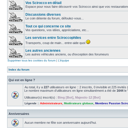
Vos Scirocco en détail
Espace pour nous faire découvrir vos Scirocco ainsi que vos restauration
Discussions diverses
Le coin détente du forum, défoulez-vous...
Tout ce qui concerne ce site
Vos questions, vos idées, appréciations, etc...
Les services entre Sciroccophiles
Transports, coup de main... entre-aide quoi
Les autres anciennes
Les autres véhicules anciens, ou d'exception des forumeurs
Supprimer tous les cookies du forum
|
L’équipe
Index du forum
Qui est en ligne ?
Au total, il y a
227
utilisateurs en ligne :: 2 inscrits, 0 invisible et 225 invit
Le nombre maximum d’utilisateurs en ligne simultanément a été de
1644
le 
Utilisateur(s) inscrit(s) :
Bing [Bot]
,
Majestic-12 [Bot]
Légende ::
Administrateurs
,
Modérateurs globaux
,
Membres Passion Scir
Anniversaires
Aucun membre ne fête son anniversaire aujourd’hui.