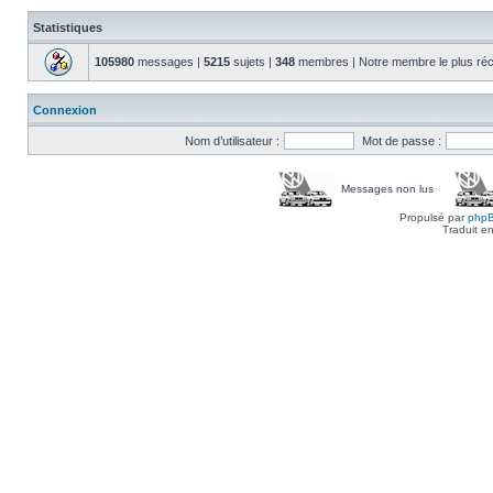
Statistiques
105980
messages |
5215
sujets |
348
membres | Notre membre le plus réc
Connexion
Nom d’utilisateur :
Mot de passe :
Messages non lus
Propulsé par
php
Traduit e