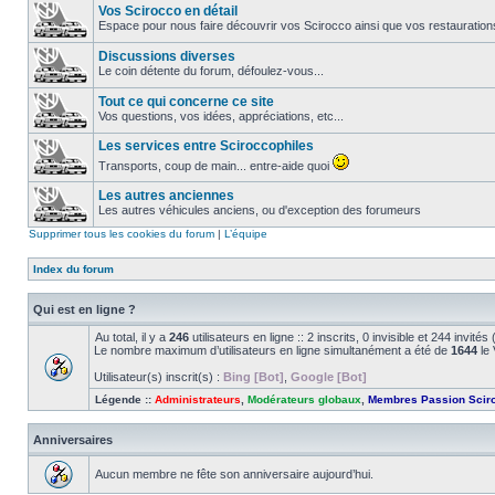
Vos Scirocco en détail
Espace pour nous faire découvrir vos Scirocco ainsi que vos restauration
Discussions diverses
Le coin détente du forum, défoulez-vous...
Tout ce qui concerne ce site
Vos questions, vos idées, appréciations, etc...
Les services entre Sciroccophiles
Transports, coup de main... entre-aide quoi
Les autres anciennes
Les autres véhicules anciens, ou d'exception des forumeurs
Supprimer tous les cookies du forum
|
L’équipe
Index du forum
Qui est en ligne ?
Au total, il y a
246
utilisateurs en ligne :: 2 inscrits, 0 invisible et 244 invit
Le nombre maximum d’utilisateurs en ligne simultanément a été de
1644
le 
Utilisateur(s) inscrit(s) :
Bing [Bot]
,
Google [Bot]
Légende ::
Administrateurs
,
Modérateurs globaux
,
Membres Passion Scir
Anniversaires
Aucun membre ne fête son anniversaire aujourd’hui.