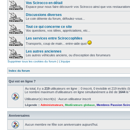
Vos Scirocco en détail
Espace pour nous faire découvrir vos Scirocco ainsi que vos restauration
Discussions diverses
Le coin détente du forum, défoulez-vous...
Tout ce qui concerne ce site
Vos questions, vos idées, appréciations, etc...
Les services entre Sciroccophiles
Transports, coup de main... entre-aide quoi
Les autres anciennes
Les autres véhicules anciens, ou d'exception des forumeurs
Supprimer tous les cookies du forum
|
L’équipe
Index du forum
Qui est en ligne ?
Au total, il y a
219
utilisateurs en ligne :: 0 inscrit, 0 invisible et 219 invité
Le nombre maximum d’utilisateurs en ligne simultanément a été de
1644
le 
Utilisateur(s) inscrit(s) : Aucun utilisateur inscrit
Légende ::
Administrateurs
,
Modérateurs globaux
,
Membres Passion Scir
Anniversaires
Aucun membre ne fête son anniversaire aujourd’hui.