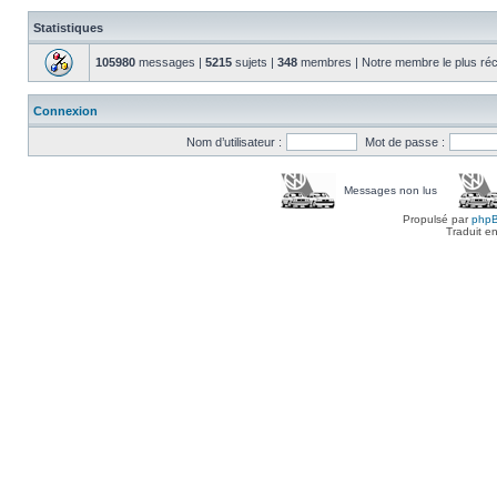
Statistiques
105980
messages |
5215
sujets |
348
membres | Notre membre le plus réc
Connexion
Nom d’utilisateur :
Mot de passe :
Messages non lus
Propulsé par
php
Traduit e