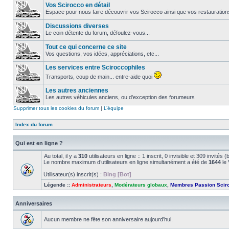
Vos Scirocco en détail
Espace pour nous faire découvrir vos Scirocco ainsi que vos restauration
Discussions diverses
Le coin détente du forum, défoulez-vous...
Tout ce qui concerne ce site
Vos questions, vos idées, appréciations, etc...
Les services entre Sciroccophiles
Transports, coup de main... entre-aide quoi
Les autres anciennes
Les autres véhicules anciens, ou d'exception des forumeurs
Supprimer tous les cookies du forum
|
L’équipe
Index du forum
Qui est en ligne ?
Au total, il y a
310
utilisateurs en ligne :: 1 inscrit, 0 invisible et 309 invité
Le nombre maximum d’utilisateurs en ligne simultanément a été de
1644
le 
Utilisateur(s) inscrit(s) :
Bing [Bot]
Légende ::
Administrateurs
,
Modérateurs globaux
,
Membres Passion Scir
Anniversaires
Aucun membre ne fête son anniversaire aujourd’hui.