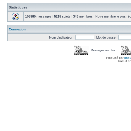
Statistiques
105980
messages |
5215
sujets |
348
membres | Notre membre le plus réc
Connexion
Nom d’utilisateur :
Mot de passe :
Messages non lus
Propulsé par
php
Traduit e