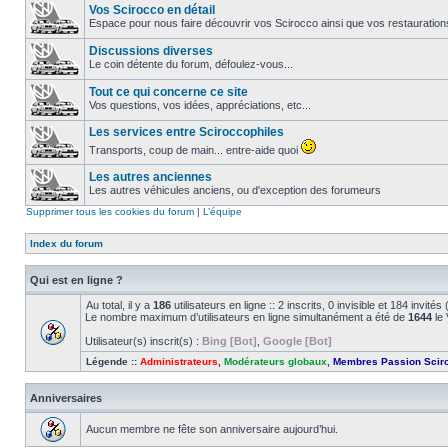
Vos Scirocco en détail
Espace pour nous faire découvrir vos Scirocco ainsi que vos restauration
Discussions diverses
Le coin détente du forum, défoulez-vous...
Tout ce qui concerne ce site
Vos questions, vos idées, appréciations, etc...
Les services entre Sciroccophiles
Transports, coup de main... entre-aide quoi
Les autres anciennes
Les autres véhicules anciens, ou d'exception des forumeurs
Supprimer tous les cookies du forum
|
L’équipe
Index du forum
Qui est en ligne ?
Au total, il y a
186
utilisateurs en ligne :: 2 inscrits, 0 invisible et 184 invit
Le nombre maximum d’utilisateurs en ligne simultanément a été de
1644
le 
Utilisateur(s) inscrit(s) :
Bing [Bot]
,
Google [Bot]
Légende ::
Administrateurs
,
Modérateurs globaux
,
Membres Passion Scir
Anniversaires
Aucun membre ne fête son anniversaire aujourd’hui.