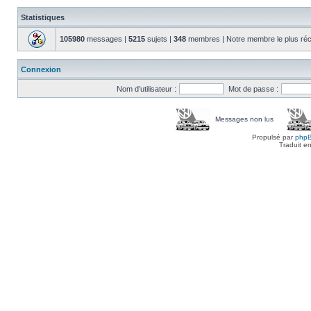
Statistiques
105980
messages |
5215
sujets |
348
membres | Notre membre le plus réc
Connexion
Nom d’utilisateur :
Mot de passe :
Messages non lus
Propulsé par
php
Traduit e