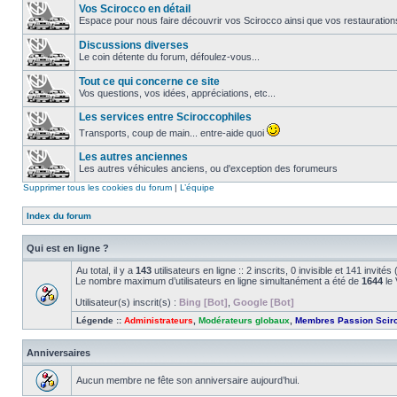
Vos Scirocco en détail
Espace pour nous faire découvrir vos Scirocco ainsi que vos restauration
Discussions diverses
Le coin détente du forum, défoulez-vous...
Tout ce qui concerne ce site
Vos questions, vos idées, appréciations, etc...
Les services entre Sciroccophiles
Transports, coup de main... entre-aide quoi
Les autres anciennes
Les autres véhicules anciens, ou d'exception des forumeurs
Supprimer tous les cookies du forum
|
L’équipe
Index du forum
Qui est en ligne ?
Au total, il y a
143
utilisateurs en ligne :: 2 inscrits, 0 invisible et 141 invit
Le nombre maximum d’utilisateurs en ligne simultanément a été de
1644
le 
Utilisateur(s) inscrit(s) :
Bing [Bot]
,
Google [Bot]
Légende ::
Administrateurs
,
Modérateurs globaux
,
Membres Passion Scir
Anniversaires
Aucun membre ne fête son anniversaire aujourd’hui.