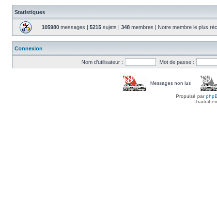
Statistiques
105980
messages |
5215
sujets |
348
membres | Notre membre le plus réc
Connexion
Nom d’utilisateur :
Mot de passe :
Messages non lus
Propulsé par
php
Traduit e