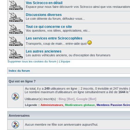
Vos Scirocco en détail
Espace pour nous faire découvrir vos Scirocco ainsi que vos restauration
Discussions diverses
Le coin détente du forum, défoulez-vous...
Tout ce qui concerne ce site
Vos questions, vos idées, appréciations, etc...
Les services entre Sciroccophiles
Transports, coup de main... entre-aide quoi
Les autres anciennes
Les autres véhicules anciens, ou d'exception des forumeurs
Supprimer tous les cookies du forum
|
L’équipe
Index du forum
Qui est en ligne ?
Au total, il y a
249
utilisateurs en ligne :: 2 inscrits, 0 invisible et 247 invit
Le nombre maximum d’utilisateurs en ligne simultanément a été de
1644
le 
Utilisateur(s) inscrit(s) :
Bing [Bot]
,
Google [Bot]
Légende ::
Administrateurs
,
Modérateurs globaux
,
Membres Passion Scir
Anniversaires
Aucun membre ne fête son anniversaire aujourd’hui.