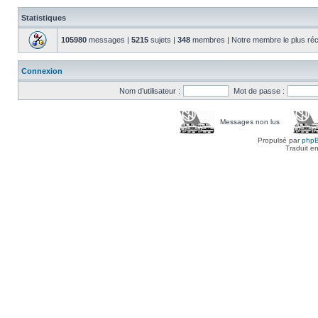
Statistiques
105980
messages |
5215
sujets |
348
membres | Notre membre le plus réc
Connexion
Nom d’utilisateur :
Mot de passe :
Messages non lus
Propulsé par
php
Traduit e