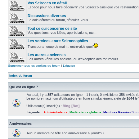
Vos Scirocco en détail
Espace pour nous faire découvrir vos Scirocco ainsi que vos restauration
Discussions diverses
Le coin détente du forum, défoulez-vous...
Tout ce qui concerne ce site
Vos questions, vos idées, appréciations, etc...
Les services entre Sciroccophiles
Transports, coup de main... entre-aide quoi
Les autres anciennes
Les autres véhicules anciens, ou d'exception des forumeurs
Supprimer tous les cookies du forum
|
L’équipe
Index du forum
Qui est en ligne ?
Au total, il y a
357
utilisateurs en ligne :: 1 inscrit, 0 invisible et 356 invité
Le nombre maximum d’utilisateurs en ligne simultanément a été de
1644
le 
Utilisateur(s) inscrit(s) :
Bing [Bot]
Légende ::
Administrateurs
,
Modérateurs globaux
,
Membres Passion Scir
Anniversaires
Aucun membre ne fête son anniversaire aujourd’hui.