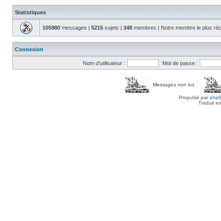
Statistiques
105980
messages |
5215
sujets |
348
membres | Notre membre le plus réc
Connexion
Nom d’utilisateur :
Mot de passe :
Messages non lus
Propulsé par
php
Traduit e