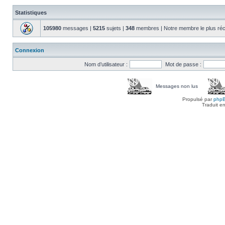
Statistiques
105980
messages |
5215
sujets |
348
membres | Notre membre le plus réc
Connexion
Nom d’utilisateur :
Mot de passe :
Messages non lus
Propulsé par
php
Traduit e