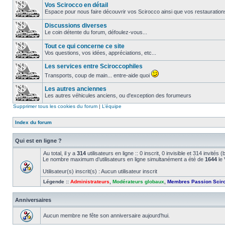
Vos Scirocco en détail
Espace pour nous faire découvrir vos Scirocco ainsi que vos restauration
Discussions diverses
Le coin détente du forum, défoulez-vous...
Tout ce qui concerne ce site
Vos questions, vos idées, appréciations, etc...
Les services entre Sciroccophiles
Transports, coup de main... entre-aide quoi
Les autres anciennes
Les autres véhicules anciens, ou d'exception des forumeurs
Supprimer tous les cookies du forum
|
L’équipe
Index du forum
Qui est en ligne ?
Au total, il y a
314
utilisateurs en ligne :: 0 inscrit, 0 invisible et 314 invité
Le nombre maximum d’utilisateurs en ligne simultanément a été de
1644
le 
Utilisateur(s) inscrit(s) : Aucun utilisateur inscrit
Légende ::
Administrateurs
,
Modérateurs globaux
,
Membres Passion Scir
Anniversaires
Aucun membre ne fête son anniversaire aujourd’hui.