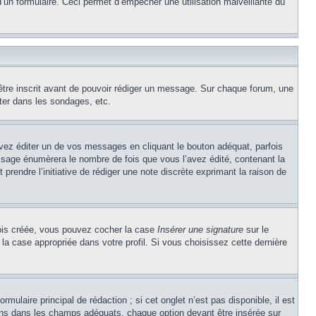
e d’un formulaire. Ceci permet d’empêcher une utilisation malveillante du
’être inscrit avant de pouvoir rédiger un message. Sur chaque forum, une
ter dans les sondages, etc.
z éditer un de vos messages en cliquant le bouton adéquat, parfois
ssage énumèrera le nombre de fois que vous l’avez édité, contenant la
t prendre l’initiative de rédiger une note discrète exprimant la raison de
 fois créée, vous pouvez cocher la case
Insérer une signature
sur le
la case appropriée dans votre profil. Si vous choisissez cette dernière
ulaire principal de rédaction ; si cet onglet n’est pas disponible, il est
ons dans les champs adéquats, chaque option devant être insérée sur