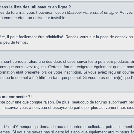
s la liste des utilisateurs en ligne ?
ces du forum », vous trouverez l’option
Masquer votre statut en ligne
. Activez
 comme étant un utilisateur invisible.
é, il peut facilement être réinitialisé. Rendez-vous sur la page de connexion
ns peu de temps.
ils sont corrects, alors une des deux choses suivantes a pu s’être produite. 
tions que vous avez reçues. Certains forums exigeront également que les nouve
ormation était présente lors de votre inscription. Si vous aviez reçu un courri
ou le courriel a été filtré en tant que pourriel. Si vous êtes certain(e) que l
us me connecter ?!
mpte pour une quelconque raison. De plus, beaucoup de forums suppriment pério
cas, inscrivez-vous à nouveau et essayez de participer plus activement aux dis
ts-Unis d’Amérique qui demande aux sites internet collectant potentiellement
rnés. Si vous ne savez pas si cette loi s’applique également aux mineurs âg