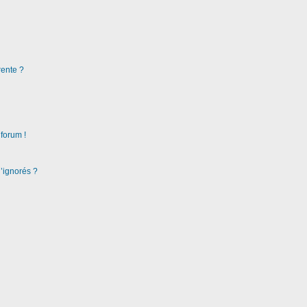
rente ?
 forum !
d’ignorés ?