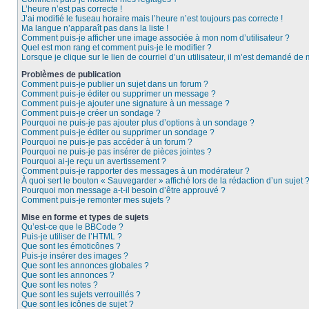
L’heure n’est pas correcte !
J’ai modifié le fuseau horaire mais l’heure n’est toujours pas correcte !
Ma langue n’apparaît pas dans la liste !
Comment puis-je afficher une image associée à mon nom d’utilisateur ?
Quel est mon rang et comment puis-je le modifier ?
Lorsque je clique sur le lien de courriel d’un utilisateur, il m’est demandé de
Problèmes de publication
Comment puis-je publier un sujet dans un forum ?
Comment puis-je éditer ou supprimer un message ?
Comment puis-je ajouter une signature à un message ?
Comment puis-je créer un sondage ?
Pourquoi ne puis-je pas ajouter plus d’options à un sondage ?
Comment puis-je éditer ou supprimer un sondage ?
Pourquoi ne puis-je pas accéder à un forum ?
Pourquoi ne puis-je pas insérer de pièces jointes ?
Pourquoi ai-je reçu un avertissement ?
Comment puis-je rapporter des messages à un modérateur ?
À quoi sert le bouton « Sauvegarder » affiché lors de la rédaction d’un sujet 
Pourquoi mon message a-t-il besoin d’être approuvé ?
Comment puis-je remonter mes sujets ?
Mise en forme et types de sujets
Qu’est-ce que le BBCode ?
Puis-je utiliser de l’HTML ?
Que sont les émoticônes ?
Puis-je insérer des images ?
Que sont les annonces globales ?
Que sont les annonces ?
Que sont les notes ?
Que sont les sujets verrouillés ?
Que sont les icônes de sujet ?