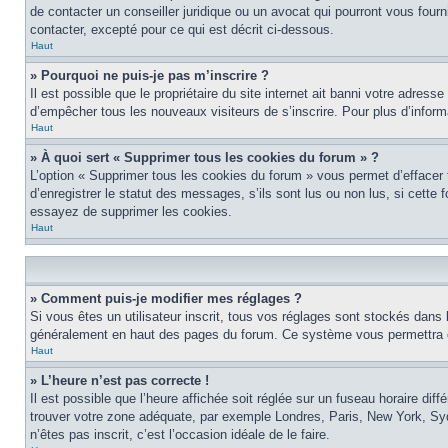
de contacter un conseiller juridique ou un avocat qui pourront vous four
contacter, excepté pour ce qui est décrit ci-dessous.
Haut
» Pourquoi ne puis-je pas m’inscrire ?
Il est possible que le propriétaire du site internet ait banni votre adress
d’empêcher tous les nouveaux visiteurs de s’inscrire. Pour plus d’inform
Haut
» À quoi sert « Supprimer tous les cookies du forum » ?
L’option « Supprimer tous les cookies du forum » vous permet d’effacer
d’enregistrer le statut des messages, s’ils sont lus ou non lus, si cett
essayez de supprimer les cookies.
Haut
» Comment puis-je modifier mes réglages ?
Si vous êtes un utilisateur inscrit, tous vos réglages sont stockés dans 
généralement en haut des pages du forum. Ce système vous permettra de
Haut
» L’heure n’est pas correcte !
Il est possible que l’heure affichée soit réglée sur un fuseau horaire diff
trouver votre zone adéquate, par exemple Londres, Paris, New York, Sydne
n’êtes pas inscrit, c’est l’occasion idéale de le faire.