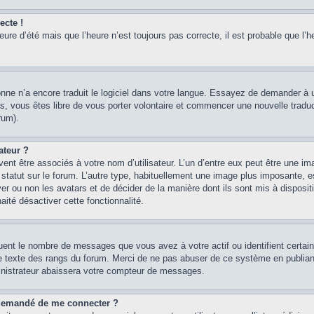
ecte !
heure d’été mais que l’heure n’est toujours pas correcte, il est probable que l’h
sonne n’a encore traduit le logiciel dans votre langue. Essayez de demander à un
, vous êtes libre de vous porter volontaire et commencer une nouvelle traducti
rum).
ateur ?
ent être associés à votre nom d’utilisateur. L’un d’entre eux peut être une im
 statut sur le forum. L’autre type, habituellement une image plus imposante, 
iver ou non les avatars et de décider de la manière dont ils sont mis à disposi
aité désactiver cette fonctionnalité.
quent le nombre de messages que vous avez à votre actif ou identifient certai
 le texte des rangs du forum. Merci de ne pas abuser de ce système en publian
inistrateur abaissera votre compteur de messages.
st demandé de me connecter ?