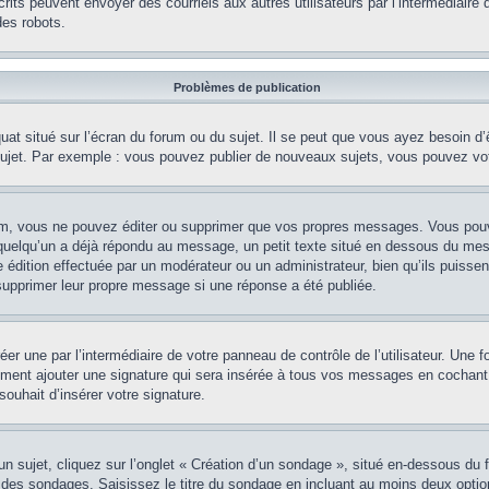
nscrits peuvent envoyer des courriels aux autres utilisateurs par l’intermédiair
es robots.
Problèmes de publication
uat situé sur l’écran du forum ou du sujet. Il se peut que vous ayez besoin d
 sujet. Par exemple : vous pouvez publier de nouveaux sujets, vous pouvez vo
m, vous ne pouvez éditer ou supprimer que vos propres messages. Vous pouve
i quelqu’un a déjà répondu au message, un petit texte situé en dessous du me
’une édition effectuée par un modérateur ou un administrateur, bien qu’ils puissen
 supprimer leur propre message si une réponse a été publiée.
er une par l’intermédiaire de votre panneau de contrôle de l’utilisateur. Une
lement ajouter une signature qui sera insérée à tous vos messages en cochant 
souhait d’insérer votre signature.
ujet, cliquez sur l’onglet « Création d’un sondage », situé en-dessous du form
 des sondages. Saisissez le titre du sondage en incluant au moins deux opti