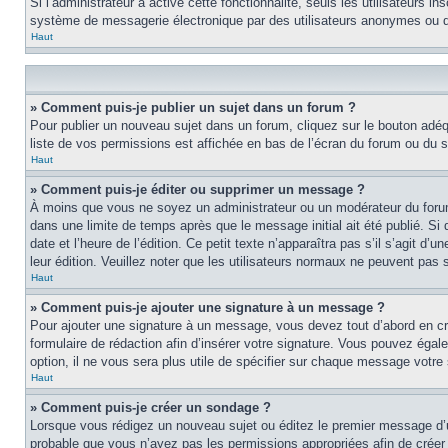
Si l’administrateur a activé cette fonctionnalité, seuls les utilisateurs i
système de messagerie électronique par des utilisateurs anonymes ou d
Haut
» Comment puis-je publier un sujet dans un forum ?
Pour publier un nouveau sujet dans un forum, cliquez sur le bouton adéq
liste de vos permissions est affichée en bas de l’écran du forum ou du
Haut
» Comment puis-je éditer ou supprimer un message ?
À moins que vous ne soyez un administrateur ou un modérateur du foru
dans une limite de temps après que le message initial ait été publié. S
date et l’heure de l’édition. Ce petit texte n’apparaîtra pas s’il s’agit d
leur édition. Veuillez noter que les utilisateurs normaux ne peuvent pas
Haut
» Comment puis-je ajouter une signature à un message ?
Pour ajouter une signature à un message, vous devez tout d’abord en cré
formulaire de rédaction afin d’insérer votre signature. Vous pouvez éga
option, il ne vous sera plus utile de spécifier sur chaque message votre 
Haut
» Comment puis-je créer un sondage ?
Lorsque vous rédigez un nouveau sujet ou éditez le premier message d’un s
probable que vous n’ayez pas les permissions appropriées afin de créer