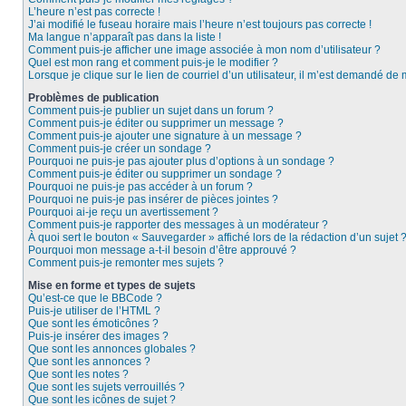
L’heure n’est pas correcte !
J’ai modifié le fuseau horaire mais l’heure n’est toujours pas correcte !
Ma langue n’apparaît pas dans la liste !
Comment puis-je afficher une image associée à mon nom d’utilisateur ?
Quel est mon rang et comment puis-je le modifier ?
Lorsque je clique sur le lien de courriel d’un utilisateur, il m’est demandé de
Problèmes de publication
Comment puis-je publier un sujet dans un forum ?
Comment puis-je éditer ou supprimer un message ?
Comment puis-je ajouter une signature à un message ?
Comment puis-je créer un sondage ?
Pourquoi ne puis-je pas ajouter plus d’options à un sondage ?
Comment puis-je éditer ou supprimer un sondage ?
Pourquoi ne puis-je pas accéder à un forum ?
Pourquoi ne puis-je pas insérer de pièces jointes ?
Pourquoi ai-je reçu un avertissement ?
Comment puis-je rapporter des messages à un modérateur ?
À quoi sert le bouton « Sauvegarder » affiché lors de la rédaction d’un sujet 
Pourquoi mon message a-t-il besoin d’être approuvé ?
Comment puis-je remonter mes sujets ?
Mise en forme et types de sujets
Qu’est-ce que le BBCode ?
Puis-je utiliser de l’HTML ?
Que sont les émoticônes ?
Puis-je insérer des images ?
Que sont les annonces globales ?
Que sont les annonces ?
Que sont les notes ?
Que sont les sujets verrouillés ?
Que sont les icônes de sujet ?