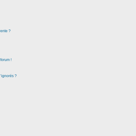
rente ?
 forum !
d’ignorés ?