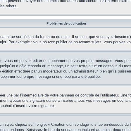
nscrits peuvent envoyer des courriels aux autres utilisateurs par l’intermédiair
es robots.
Problèmes de publication
uat situé sur l’écran du forum ou du sujet. Il se peut que vous ayez besoin d
 sujet. Par exemple : vous pouvez publier de nouveaux sujets, vous pouvez vo
m, vous ne pouvez éditer ou supprimer que vos propres messages. Vous pouve
i quelqu’un a déjà répondu au message, un petit texte situé en dessous du me
’une édition effectuée par un modérateur ou un administrateur, bien qu’ils puissen
 supprimer leur propre message si une réponse a été publiée.
er une par l’intermédiaire de votre panneau de contrôle de l’utilisateur. Une
lement ajouter une signature qui sera insérée à tous vos messages en cochant 
souhait d’insérer votre signature.
ujet, cliquez sur l’onglet « Création d’un sondage », situé en-dessous du form
 des sondages. Saisissez le titre du sondage en incluant au moins deux opti