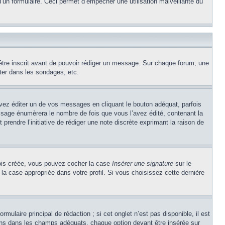
e d’un formulaire. Ceci permet d’empêcher une utilisation malveillante du
’être inscrit avant de pouvoir rédiger un message. Sur chaque forum, une
ter dans les sondages, etc.
z éditer un de vos messages en cliquant le bouton adéquat, parfois
ssage énumèrera le nombre de fois que vous l’avez édité, contenant la
t prendre l’initiative de rédiger une note discrète exprimant la raison de
 fois créée, vous pouvez cocher la case
Insérer une signature
sur le
la case appropriée dans votre profil. Si vous choisissez cette dernière
ulaire principal de rédaction ; si cet onglet n’est pas disponible, il est
ons dans les champs adéquats, chaque option devant être insérée sur