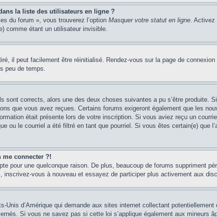
s la liste des utilisateurs en ligne ?
ces du forum », vous trouverez l’option
Masquer votre statut en ligne
. Activez
 comme étant un utilisateur invisible.
é, il peut facilement être réinitialisé. Rendez-vous sur la page de connexion
ns peu de temps.
ils sont corrects, alors une des deux choses suivantes a pu s’être produite. 
tions que vous avez reçues. Certains forums exigeront également que les nouve
ormation était présente lors de votre inscription. Si vous aviez reçu un courri
ou le courriel a été filtré en tant que pourriel. Si vous êtes certain(e) que l
us me connecter ?!
mpte pour une quelconque raison. De plus, beaucoup de forums suppriment pério
cas, inscrivez-vous à nouveau et essayez de participer plus activement aux dis
ts-Unis d’Amérique qui demande aux sites internet collectant potentiellement
rnés. Si vous ne savez pas si cette loi s’applique également aux mineurs âg