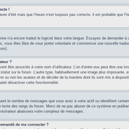
ecte !
heure d’été mais que l’heure n’est toujours pas correcte, il est probable que l’h
sonne n’a encore traduit le logiciel dans votre langue. Essayez de demander à un
, vous êtes libre de vous porter volontaire et commencer une nouvelle traducti
rum).
ateur ?
ent être associés à votre nom d’utilisateur. L’un d’entre eux peut être une im
 statut sur le forum. L’autre type, habituellement une image plus imposante, 
iver ou non les avatars et de décider de la manière dont ils sont mis à disposi
aité désactiver cette fonctionnalité.
quent le nombre de messages que vous avez à votre actif ou identifient certai
 le texte des rangs du forum. Merci de ne pas abuser de ce système en publian
inistrateur abaissera votre compteur de messages.
st demandé de me connecter ?