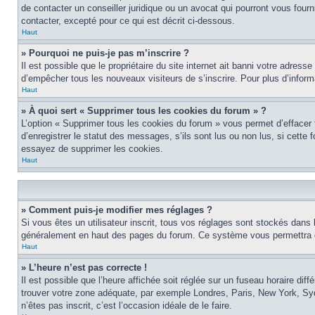
de contacter un conseiller juridique ou un avocat qui pourront vous four
contacter, excepté pour ce qui est décrit ci-dessous.
Haut
» Pourquoi ne puis-je pas m’inscrire ?
Il est possible que le propriétaire du site internet ait banni votre adress
d’empêcher tous les nouveaux visiteurs de s’inscrire. Pour plus d’inform
Haut
» À quoi sert « Supprimer tous les cookies du forum » ?
L’option « Supprimer tous les cookies du forum » vous permet d’effacer
d’enregistrer le statut des messages, s’ils sont lus ou non lus, si cett
essayez de supprimer les cookies.
Haut
» Comment puis-je modifier mes réglages ?
Si vous êtes un utilisateur inscrit, tous vos réglages sont stockés dans 
généralement en haut des pages du forum. Ce système vous permettra de
Haut
» L’heure n’est pas correcte !
Il est possible que l’heure affichée soit réglée sur un fuseau horaire diff
trouver votre zone adéquate, par exemple Londres, Paris, New York, Sydne
n’êtes pas inscrit, c’est l’occasion idéale de le faire.