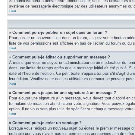
Si l’administrateur a activé cette fonctionnalité, seuls les utilisateurs i
système de messagerie électronique par des utilisateurs anonymes ou d
Haut
» Comment puis-je publier un sujet dans un forum ?
Pour publier un nouveau sujet dans un forum, cliquez sur le bouton adéq
liste de vos permissions est affichée en bas de l’écran du forum ou du
Haut
» Comment puis-je éditer ou supprimer un message ?
À moins que vous ne soyez un administrateur ou un modérateur du foru
dans une limite de temps après que le message initial ait été publié. S
date et l’heure de l’édition. Ce petit texte n’apparaîtra pas s’il s’agit d
leur édition. Veuillez noter que les utilisateurs normaux ne peuvent pas
Haut
» Comment puis-je ajouter une signature à un message ?
Pour ajouter une signature à un message, vous devez tout d’abord en cré
formulaire de rédaction afin d’insérer votre signature. Vous pouvez éga
option, il ne vous sera plus utile de spécifier sur chaque message votre 
Haut
» Comment puis-je créer un sondage ?
Lorsque vous rédigez un nouveau sujet ou éditez le premier message d’un s
probable que vous n’ayez pas les permissions appropriées afin de créer